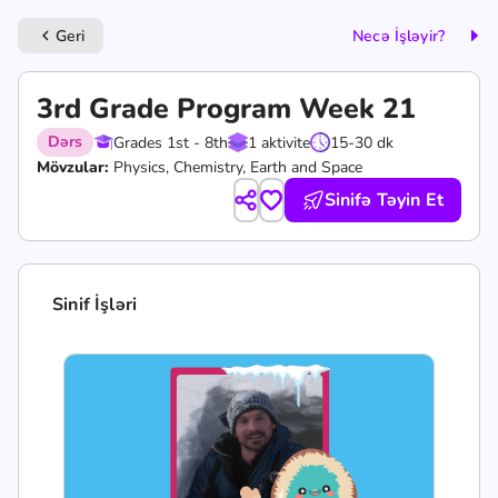
Geri
Necə İşləyir?
keyboard_arrow_left
3rd Grade Program Week 21
Dərs
Grades 1st - 8th
1 aktivite
15-30 dk
Mövzular:
Physics, Chemistry, Earth and Space
Sinifə Təyin Et
Sinif İşləri