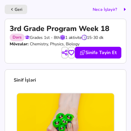
Geri
Necə İşləyir?
keyboard_arrow_left
3rd Grade Program Week 18
Dərs
Grades 1st - 8th
1 aktivite
15-30 dk
Mövzular:
Chemistry, Physics, Biology
Sinifə Təyin Et
Sinif İşləri