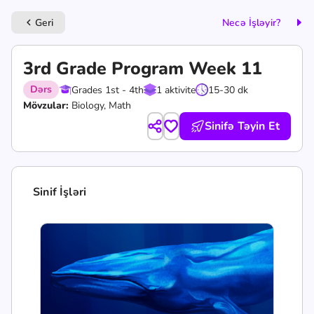
Geri
Necə İşləyir?
keyboard_arrow_left
3rd Grade Program Week 11
Dərs
Grades 1st - 4th
1 aktivite
15-30 dk
Mövzular:
Biology, Math
Sinifə Təyin Et
Sinif İşləri