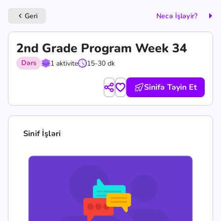
Geri
Necə İşləyir?
keyboard_arrow_left
2nd Grade Program Week 34
Dərs
1 aktivite
15-30 dk
Sinifə Təyin Et
Sinif İşləri