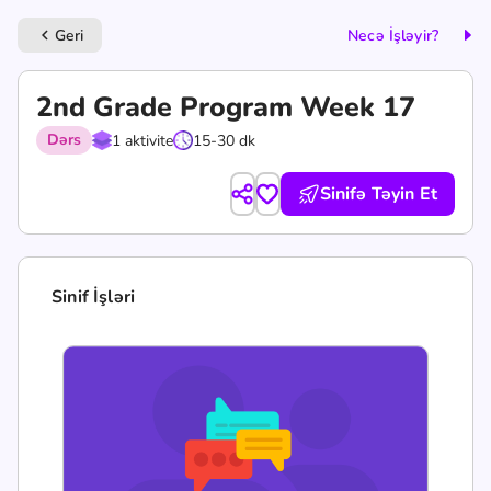
Geri
Necə İşləyir?
keyboard_arrow_left
2nd Grade Program Week 17
Dərs
1 aktivite
15-30 dk
Sinifə Təyin Et
Sinif İşləri