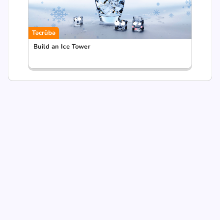
Təcrübə
Build an Ice Tower