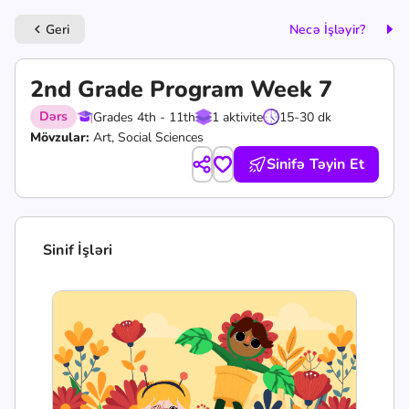
Geri
Necə İşləyir?
keyboard_arrow_left
2nd Grade Program Week 7
Dərs
Grades 4th - 11th
1 aktivite
15-30 dk
Mövzular:
Art, Social Sciences
Sinifə Təyin Et
Sinif İşləri