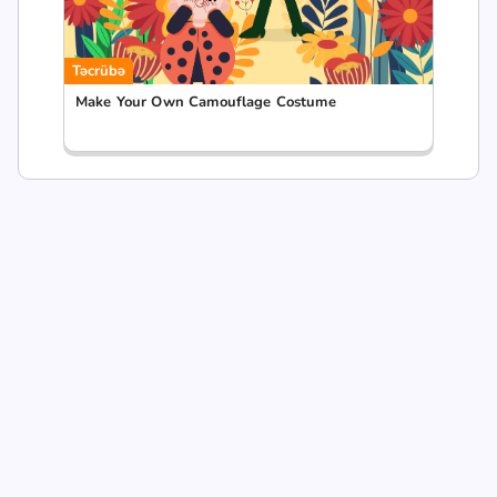
Təcrübə
Make Your Own Camouflage Costume