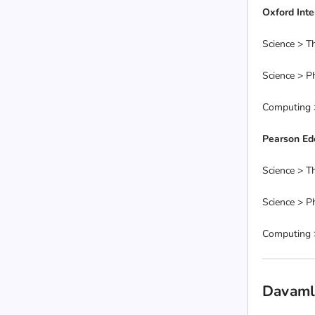
Oxford Inte
Science > Th
Science > P
Computing 
Pearson Ed
Science > Th
Science > P
Computing 
Davamlı