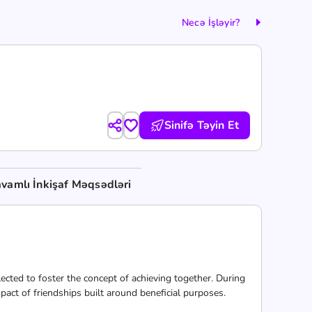
Necə İşləyir?
Sinifə Təyin Et
vamlı İnkişaf Məqsədləri
lected to foster the concept of achieving together. During
pact of friendships built around beneficial purposes.