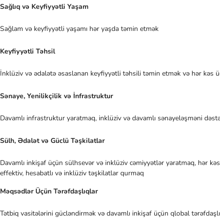
Sağlıq və Keyfiyyətli Yaşam
Sağlam və keyfiyyətli yaşamı hər yaşda təmin etmək
Keyfiyyətli Təhsil
İnklüziv və ədalətə əsaslanan keyfiyyətli təhsili təmin etmək və hər kə
Sənaye, Yenilikçilik və İnfrastruktur
Davamlı infrastruktur yaratmaq, inklüziv və davamlı sənayeləşməni dəstə
Sülh, Ədalət və Güclü Təşkilatlar
Davamlı inkişaf üçün sülhsevər və inklüziv cəmiyyətlər yaratmaq, hər kəs
effektiv, hesabatlı və inklüziv təşkilatlar qurmaq
Məqsədlər Üçün Tərəfdaşlıqlar
Tətbiq vasitələrini gücləndirmək və davamlı inkişaf üçün qlobal tərəfdaşl