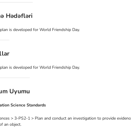
ə Hədəfləri
 plan is developed for World Friendship Day.
llar
 plan is developed for World Friendship Day.
lum Uyumu
ation Science Standards
iences > 3-PS2-1 > Plan and conduct an investigation to provide evidenc
f an object.