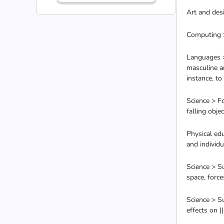
Art and des
Computing 
Languages >
masculine a
instance, to
Science > F
falling objec
Physical edu
and individu
Science > Su
space, force
Science > S
effects on 