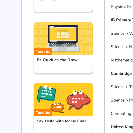
Physical Sc
IB Primary
Science > W
Science > H
Təcrübə
Be Quick on the Draw!
Mathematics
Cambridge 
Science > Th
Science > P
Təcrübə
Computing 
Say Hello with Morse Code
United Kin