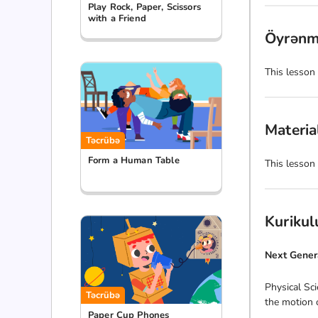
Play Rock, Paper, Scissors
with a Friend
Öyrənm
This lesson
Materia
Təcrübə
Form a Human Table
This lesson
Kuriku
Next Gener
Physical Sc
Təcrübə
the motion o
Paper Cup Phones