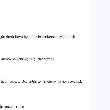
s üçün ömür boyu öyrənmə imkanlarını təşviq etmək
kləmək və yenilikçiliyi gücləndirmək
 üçün ədalətə əlçatanlığı təmin etmək və hər səviyyədə
ığı canlandırmaq