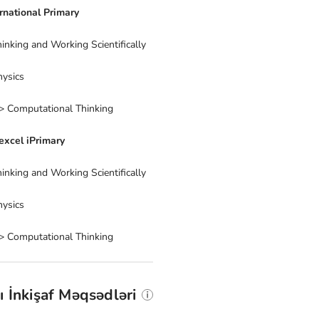
rnational Primary
inking and Working Scientifically
hysics
> Computational Thinking
excel iPrimary
inking and Working Scientifically
hysics
> Computational Thinking
 İnkişaf Məqsədləri