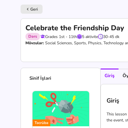
Geri
keyboard_arrow_left
Celebrate the Friendship Day
Dərs
Grades 1st - 11th
5 aktivite
30-45 dk
Mövzular:
Social Sciences, Sports, Physics, Technology
Giriş
Öy
Sinif İşləri
Giriş
This lesson 
the event, s
Təcrübə