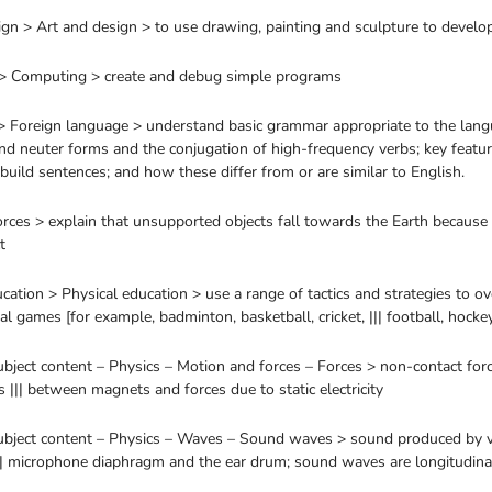
ign > Art and design > to use drawing, painting and sculpture to develop
> Computing > create and debug simple programs
 Foreign language > understand basic grammar appropriate to the langua
nd neuter forms and the conjugation of high-frequency verbs; key featur
 build sentences; and how these differ from or are similar to English.
orces > explain that unsupported objects fall towards the Earth because 
t
cation > Physical education > use a range of tactics and strategies to 
al games [for example, badminton, basketball, cricket, ||| football, hocke
bject content – Physics – Motion and forces – Forces > non-contact force
s ||| between magnets and forces due to static electricity
ubject content – Physics – Waves – Sound waves > sound produced by vibr
||| microphone diaphragm and the ear drum; sound waves are longitudina