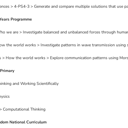
iences > 4-PS4-3 > Generate and compare multiple solutions that use pat
 Years Programme
ho we are > Investigate balanced and unbalanced forces through huma
ow the world works > Investigate patterns in wave transmission using
 > How the world works > Explore communication patterns using Mors
Primary
inking and Working Scientifically
hysics
> Computational Thinking
gdom National Curriculum