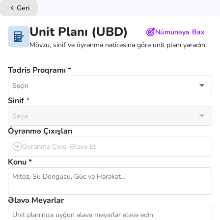
Geri
keyboard_arrow_left
Unit Planı (UBD)
Nümunəyə Bax
Mövzu, sinif və öyrənmə nəticəsinə görə unit planı yaradın.
Tədris Proqramı
*
Seçin
Sinif
*
Seçin
Öyrənmə Çıxışları
Öyrənmə Çıxışı Əlavə Et
Konu
*
Əlavə Meyarlar